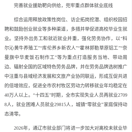
完善就业援助靶向供给，兜牢重点群体就业底线
综合运用释放政策性岗位、访企拓岗挖潜、组织校园招
聘和鼓励创业就业等多种渠道，多措并举促进高校毕业生就
业。坚持外出务工和就近就业并重，强化劳务协作，以“科
尔沁黄牛养殖工”“库伦荞乡新农人”“霍林郭勒草原铝工”“奈
曼旗中华麦饭石制作工”等为重点打造服务当地、带动周
边、辐射全国的区域特色劳务品牌，并在劳务品牌选树推广
中注重与县域经济发展和文旅产业协同联运，形成互促共进
的倍增效应，促进全市农村牧区劳动力转移就业年均稳定在
40万人以上。“十四五”时期，全市实现失业人员再就业2709
8人，就业困难人员就业29815人，城镇“零就业”家庭保持动
态清零。
2026年，通辽市就业部门将进一步加大对离校未就业毕