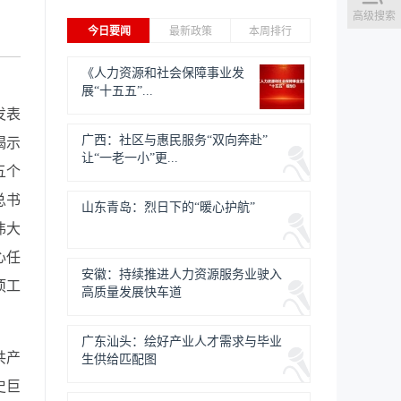
高级搜索
今日要闻
最新政策
本周排行
《人力资源和社会保障事业发
展“十五五”...
发表
广西：社区与惠民服务“双向奔赴”
揭示
让“一老一小”更...
五个
总书
山东青岛：烈日下的“暖心护航”
伟大
心任
安徽：持续推进人力资源服务业驶入
项工
高质量发展快车道
广东汕头：绘好产业人才需求与毕业
共产
生供给匹配图
史巨