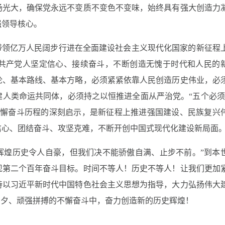
扬光大，确保党永远不变质不变色不变味，始终具有强大创造力
强领导核心。
带领亿万人民阔步行进在全面建设社会主义现代化国家的新征程
共产党人坚定信心、接续奋斗，不断创造无愧于时代和人民的
论、基本路线、基本方略，必须紧紧依靠人民创造历史伟业，必
人类命运共同体，必须持之以恒推进全面从严治党。“五个必须
不懈奋斗历程的深刻启示，是新征程上推进强国建设、民族复兴
信心、团结奋斗、攻坚克难，不断开创中国式现代化建设新局面
辉煌历史令人自豪，但我们决不能骄傲自满、止步不前。”到本
现第二个百年奋斗目标。时间不等人！历史不等人！让我们更加
持以习近平新时代中国特色社会主义思想为指导，大力弘扬伟大
朝夕、顽强拼搏的不懈奋斗中，奋力创造新的历史辉煌！