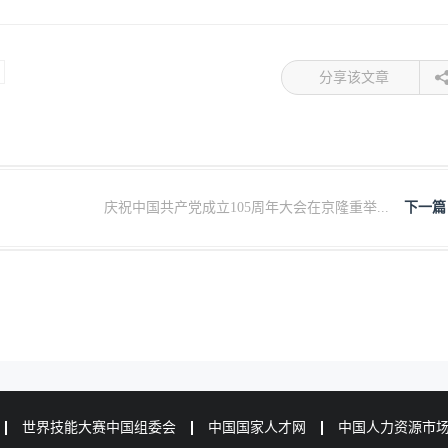
分享该文章
庆祝中国共产党成立105周年大会在京隆重举...
下一篇
世界技能大赛中国组委会
中国国家人才网
中国人力资源市