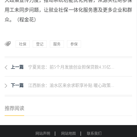
大政策宣传力度，推动系统功能优化完善，从源头杜绝参保
用工未同步问题，让就业社保一体化服务惠及更多企业和群
众。（程金花）
社保
登记
服务
参保
上一篇
宁夏吴忠：前5个月发放创业担保贷款4.35亿...
下一篇
江西新余：渝水区来余求职享补贴 暖心政策...
推荐阅读
网站声明
网站地图
联系我们