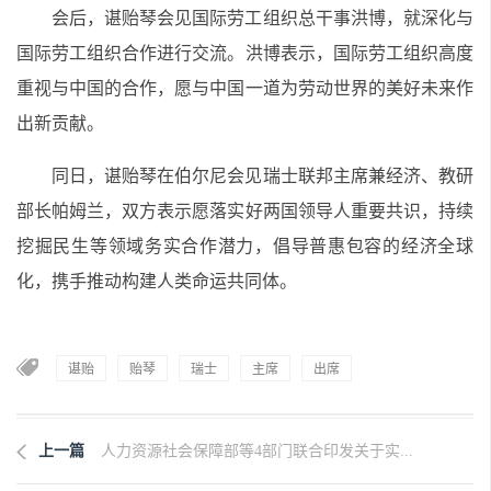
会后，谌贻琴会见国际劳工组织总干事洪博，就深化与
国际劳工组织合作进行交流。洪博表示，国际劳工组织高度
重视与中国的合作，愿与中国一道为劳动世界的美好未来作
出新贡献。
同日，谌贻琴在伯尔尼会见瑞士联邦主席兼经济、教研
部长帕姆兰，双方表示愿落实好两国领导人重要共识，持续
挖掘民生等领域务实合作潜力，倡导普惠包容的经济全球
化，携手推动构建人类命运共同体。
谌贻
贻琴
瑞士
主席
出席
上一篇
人力资源社会保障部等4部门联合印发关于实...