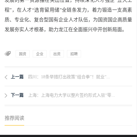
发展的第一资源摆在突出位置，持续深化人才强企“五大工
程”，在人才“选育留用储”全链条发力，着力锻造一支高素
质、专业化、复合型国有企业人才队伍，为国资国企高质量
发展夯实人才根基，助力龙江在全面振兴中开创新局面。
国资
企业
出资
招聘
上一篇
四川：18条举措打出政策“组合拳”！就业“...
下一篇
上海：上海电力大学以整片签约形式入驻“零...
推荐阅读