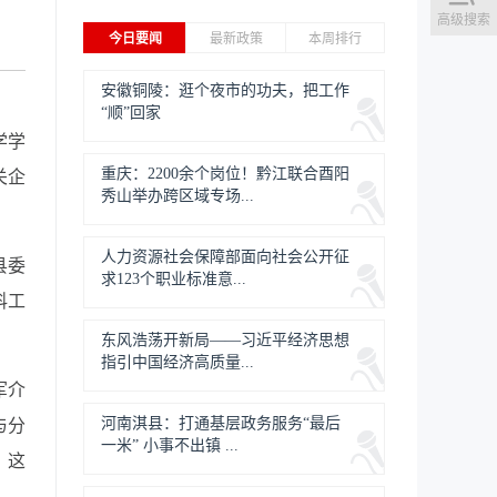
高级搜索
今日要闻
最新政策
本周排行
安徽铜陵：逛个夜市的功夫，把工作
“顺”回家
学学
重庆：2200余个岗位！黔江联合酉阳
关企
秀山举办跨区域专场...
人力资源社会保障部面向社会公开征
县委
求123个职业标准意...
科工
。
东风浩荡开新局——习近平经济思想
指引中国经济高质量...
军介
河南淇县：打通基层政务服务“最后
与分
一米” 小事不出镇 ...
。这