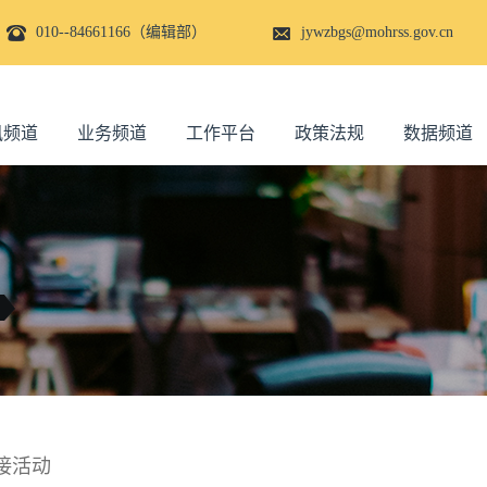
010--84661166（编辑部）
jywzbgs@mohrss.gov.cn
讯频道
业务频道
工作平台
政策法规
数据频道
接活动