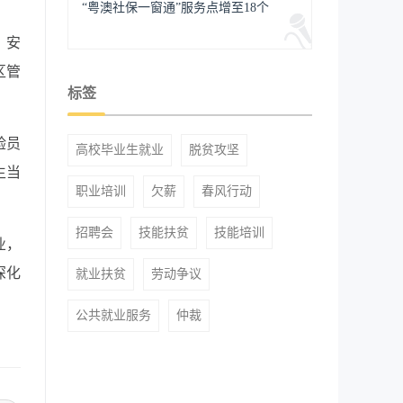
“粤澳社保一窗通”服务点增至18个
、安
区管
标签
验员
高校毕业生就业
脱贫攻坚
生当
职业培训
欠薪
春风行动
招聘会
技能扶贫
技能培训
业，
深化
就业扶贫
劳动争议
公共就业服务
仲裁