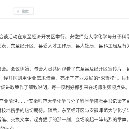
洽谈活动在东至经济开发区举行。安徽师范大学化学与分子科
代表，东至经开区、县委人才工作局、县人社局、县科工局及有
谈会。会议伊始，与会人员共同观看了东至县及经开区宣传片，
；经开区则用企业需求清单，亮出了产业发展的“求贤榜”。县
业促进政策作了细致说明，每一项利好都引来在场师生频频点头
产业前沿……”安徽师范大学化学与分子科学学院党委书记梁齐
对校地携手的热切期待。随后，东至经开区与安徽师范大学化学
落笔、交换文本，起身握手的那一刻，会场响起一阵热烈的掌声
”的起点。