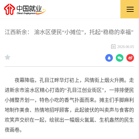
江西新余： 渝水区便民“小摊位”，托起“稳稳的幸福”
2026.06.05
夜幕降临，孔目江畔华灯初上，风情街上烟火升腾。走
进新余市渝水区精心打造的“孔目江创业街区”，一排排便民
小摊整齐划一，特色小吃的香气扑面而来。摊主们手脚麻利
地制作美食、热情地招呼顾客，此起彼伏的叫卖声与食客的
欢笑声交织在一起，绘就出一幅烟火氤氲、生机盎然的民生
夜画卷。