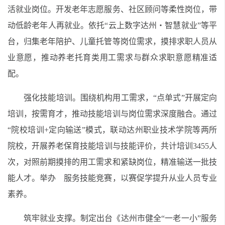
活就业岗位。开发老年志愿服务、社区顾问等柔性岗位，带
动低龄老年人再就业。依托“云上数字达州・智慧就业”等平
台，归集老年陪护、儿童托管等岗位需求，摸排求职人员从
业意愿，推动养老托育类用工需求与群众求职意愿精准适
配。
强化技能培训。围绕机构用工需求，“点单式”开展定向
培训，按需育才，推动技能培训与岗位需求深度融合。通过
“院校培训+定向输送”模式，联动达州职业技术学院等两所
院校，开展养老保育技能培训与技能评价，共计培训3455人
次，对照前期摸排的用工需求和紧缺岗位，精准输送一批技
能人才。举办 服务技能竞赛，以赛促学提升从业人员专业
素养。
筑牢就业支撑。制定出台《达州市健全“一老一小”服务