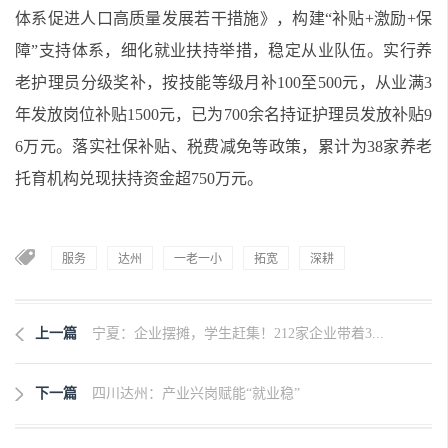
体系促进人口高质量发展若干措施》，构建“补贴+激励+保
障”支持体系，细化就业扶持举措，稳定从业队伍。实行养
老护理员分级奖补，按技能等级月补100至500元，从业满3
年发放岗位补贴1500元，已为700余名持证护理员发放补贴9
6万元。落实社保补贴、税费减免等政策，累计为38家养老
托育机构兑现扶持资金超750万元。
服务
达州
一老一小
拓宽
深耕
上一篇
宁夏：企业摆摊，学生赶集！212家企业带着3...
下一篇
四川达州：产业兴岗赋能“就业稳”