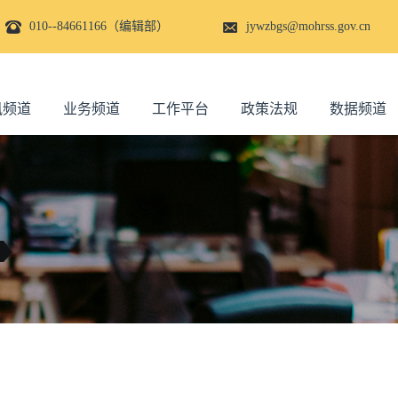
010--84661166（编辑部）
jywzbgs@mohrss.gov.cn
讯频道
业务频道
工作平台
政策法规
数据频道