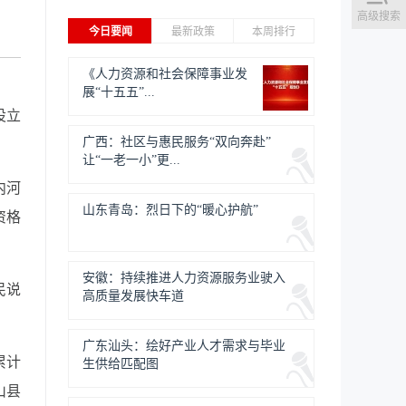
高级搜索
今日要闻
最新政策
本周排行
《人力资源和社会保障事业发
展“十五五”...
设立
广西：社区与惠民服务“双向奔赴”
让“一老一小”更...
内河
山东青岛：烈日下的“暖心护航”
资格
安徽：持续推进人力资源服务业驶入
民说
高质量发展快车道
广东汕头：绘好产业人才需求与毕业
累计
生供给匹配图
山县