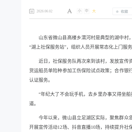
小
中
2026.06.02
大
山东省微山县高楼乡渭河村是典型的湖中村
“湖上社保服务站”，组织人员开展常态化上门服
近日，社保服务队再次来到该村，发放宣传
货运船员单险种参加工伤保险试点政策；合作银
认证服务。
“年纪大了不会玩手机，去乡里办事又得坐船
道。
今年以来，微山县立足湖区实际，聚焦群众
开展宣传活动12场、抖音直播10场，持续提升