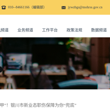
010--84661166（编辑部）
jywzbgs@mohrss.gov.cn
讯频道
业务频道
工作平台
政策法规
数据频道
甲”！银川市新业态职伤保障为你“兜底”