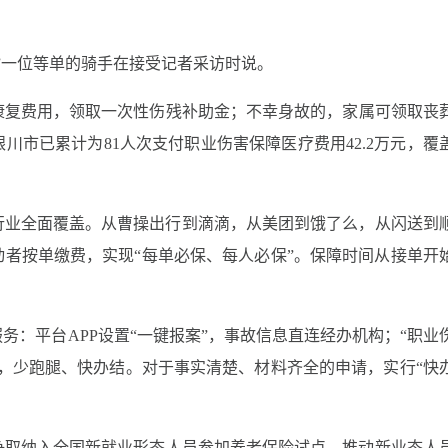
”一位等单的骑手在接受记者采访时说。
康复费用，领取一次性伤残补助金；不幸身故的，家属可领取丧
川市已累计为81人次支付职业伤害保障医疗费用42.2万元，覆
行业全面覆盖。从曹操出行到滴滴，从美团到饿了么，从闪送到
者按单缴费，实现“每单必保、每人必保”。保障时间从接单开
务：平台APP设置“一键报案”，事故信息直连经办机构；“职业
，少跑腿、快办结。对于事实清楚、材料齐全的申请，实行“快
争取纳入全国新就业形态人员参加养老保险试点，推动新业态人