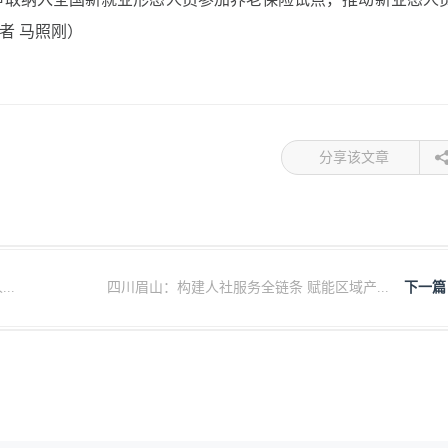
者 马照刚）
分享该文章
..
四川眉山：构建人社服务全链条 赋能区域产...
下一篇