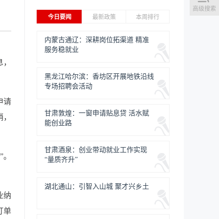
高级搜索
今日要闻
最新政策
本周排行
内蒙古通辽：深耕岗位拓渠道 精准
服务稳就业
息，
黑龙江哈尔滨：香坊区开展地铁沿线
专场招聘会活动
申请
甘肃敦煌：一窗申请贴息贷 活水赋
销，
能创业路
甘肃酒泉：创业带动就业工作实现
”。
“量质齐升”
湖北通山：引智入山城 聚才兴乡土
业纳
订单