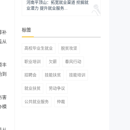
河南平顶山：拓宽就业渠道 挖掘就
业潜力 提升就业服务...
标签
葬补
盖从
高校毕业生就业
脱贫攻坚
职业培训
欠薪
春风行动
顺丰
始到
招聘会
技能扶贫
技能培训
就业扶贫
劳动争议
伤害
公共就业服务
仲裁
办模
员从