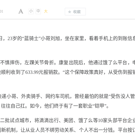
小
中
.01
大
近日，23岁的“蓝骑士”小哥刘旭，坐在家里，看着手机上的到账信
中不慎摔伤，左踝关节骨折。康复出院后，他通过饿了么平台，
利收到了633.99元报销款。“这个保障政策真好，从受伤到报
递小哥、外卖骑手、网约车司机，曾经最怕的就是“受伤没人管
往往自己扛。如今，他们终于有了一套职业“铠甲”。
国第二批试点城市，将滴滴出行、美团、饿了么等10家头部平台企
创新机制，让从业人员不绑劳动关系、个人不出一分钱。平台按