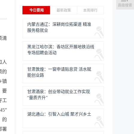
高级搜索
今日要闻
最新政策
本周排行
内蒙古通辽：深耕岗位拓渠道 精准
服务稳就业
项清
黑龙江哈尔滨：香坊区开展地铁沿线
专场招聘会活动
和人
甘肃敦煌：一窗申请贴息贷 活水赋
项的
能创业路
乡镇
。要
甘肃酒泉：创业带动就业工作实现
“量质齐升”
好工
5”
湖北通山：引智入山城 聚才兴乡土
）的
部署