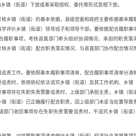
向乡镇（街道）下放或者采取授权、委托等形式变相下放。
考核乡镇（街道）的基本依据，县级党委和政府主要依据基本履
科学评价乡镇（街道）领导班子和领导干部。要依据配合履职事
合履职事项，考核县直部门牵头组织协调情况、承担的职责落
考核乡镇（街道）配合职责落实情况、与县直部门协作配合情况
展追责工作。要依照基本履职事项清单、配合履职事项清单分清
要追责时，依规依纪依法追究乡镇（街道）及其工作机构、乡镇
职事项存在失职失责需要追责时，上级部门承担主责，乡镇（街
乡镇（街道）已正确履行配合职责，因上级部门未妥当处置导致
级部门收回事项存在失职失责需要追责时，不追究乡镇（街道
持政策，对接履职事项清单做好乡镇（街道）经济社会发展等项