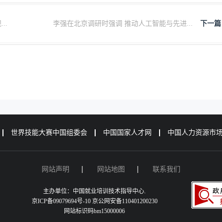
..
李强在北京调研时强调 推动人工智能与先进...
下一篇
世界技能大赛中国组委会
中国国家人才网
中国人力资源市
网站声明
网站地图
联系我们
主办单位：中国就业培训技术指导中心.
京ICP备09079694号-10 京公网安备110401200230
网站标识码bm15000006