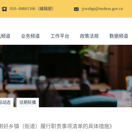
010--84661166（编辑部）
jywzbgs@mohrss.gov.cn
讯频道
业务频道
工作平台
政策法规
数据频道
际动态
往期轮播
用好乡镇（街道）履行职责事项清单的具体措施》