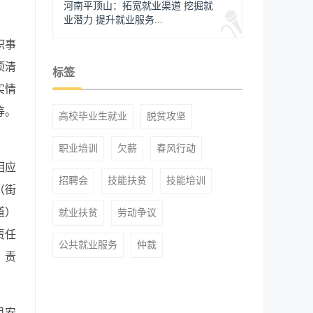
河南平顶山：拓宽就业渠道 挖掘就
业潜力 提升就业服务...
职事
项清
标签
实情
等。
高校毕业生就业
脱贫攻坚
职业培训
欠薪
春风行动
相应
招聘会
技能扶贫
技能培训
（街
道）
就业扶贫
劳动争议
责任
公共就业服务
仲裁
）责
目安