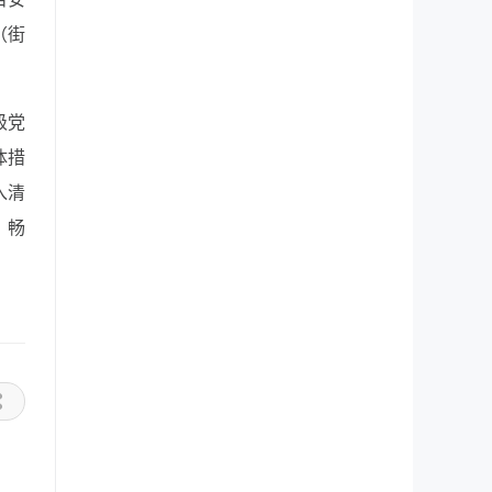
（街
级党
体措
入清
。畅