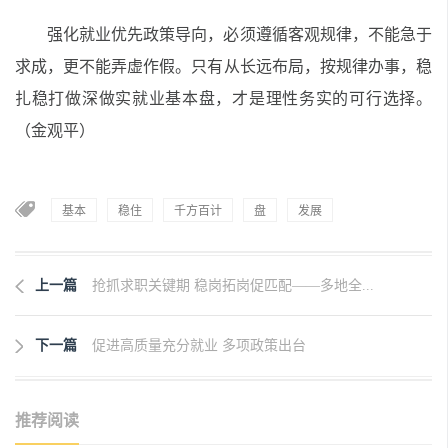
强化就业优先政策导向，必须遵循客观规律，不能急于
求成，更不能弄虚作假。只有从长远布局，按规律办事，稳
扎稳打做深做实就业基本盘，才是理性务实的可行选择。
（金观平）
基本
稳住
千方百计
盘
发展
上一篇
抢抓求职关键期 稳岗拓岗促匹配——多地全...
下一篇
促进高质量充分就业 多项政策出台
推荐阅读