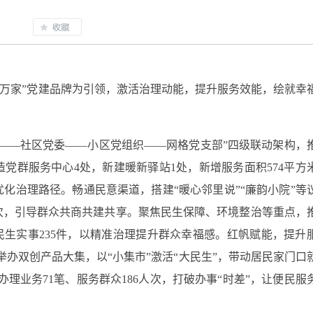
暖万家”党建品牌为引领，激活治理动能，提升服务效能，绘就幸
——社区党委——小区党组织——网格党支部”四级联动架构，
党群服务中心4处，新建暖新驿站1处，新增服务面积574平方
化治理路径。畅通民意渠道，搭建“暖心邻里说”“廉韵小院”等
次，引导群众共商共建共享。聚焦民生保障、环境整治等重点，
办结民生实事235件，以精准治理提升群众幸福感。红帆赋能，提升
举办双创产品大集，以“小集市”激活“大民生”，带动居民家门口
办理业务71笔、服务群众186人次，打破办事“时差”，让便民服