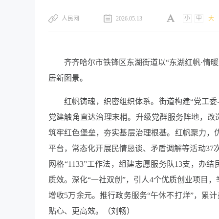
小
中
​人民网
2026.05.13
大
齐齐哈尔市铁锋区东湖街道以“东湖红帆·情
居新图景。
红帆铸魂，织密组织体系。街道构建“党工委
党建触角直达治理末梢。升级党群服务阵地，改造
筑牢红色堡垒，夯实基层治理根基。红帆聚力，优
平台，常态化开展民情恳谈、矛盾调解等活动37
网格“1133”工作法，组建志愿服务队13支，
质效。深化“一社双创”，引人4个优质创业项目，
增收5万余元。推行政务服务“午休不打烊”，累计
贴心、更高效。（刘畅）