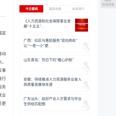
高级搜索
今日要闻
最新政策
本周排行
《人力资源和社会保障事业发
展“十五五”...
福宜
广西：社区与惠民服务“双向奔赴”
让“一老一小”更...
推动
山东青岛：烈日下的“暖心护航”
米，
议事
推行
安徽：持续推进人力资源服务业驶入
高质量发展快车道
服务
就业
广东汕头：绘好产业人才需求与毕业
务更
生供给匹配图