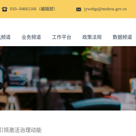
010--84661166（编辑部）
jywzbgs@mohrss.gov.cn
讯频道
业务频道
工作平台
政策法规
数据频道
引领激活治理动能