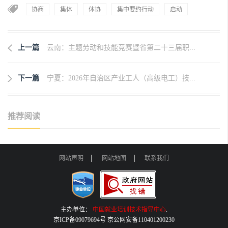
协商
集体
体协
集中要约行动
启动
上一篇
云南：主题劳动和技能竞赛暨省第二十三届职...
下一篇
宁夏：2026年自治区产业工人（高级电工）技...
推荐阅读
网站声明
网站地图
联系我们
主办单位：
中国就业培训技术指导中心
.
京ICP备09079694号 京公网安备110401200230