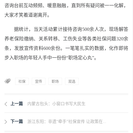
咨询台前互动频频、暖意融融，直到所有疑问被一一化解，
大家才笑着道谢离开。
据统计，当天活动累计接待咨询500余人次，现场解答
养老保险缴纳、关系转移、工伤失业等各类社保问题320余
条，发放宣传资料600余份。一笔笔扎实的数据，化作即将
步入职场的年轻人手中一份份“职场定心丸”。
社保
宣传
职场
双选
上一篇
内蒙古包头：小窗口书写大民生
下一篇
浙江东阳：非遗“牵手”社保宣传 让政策在...