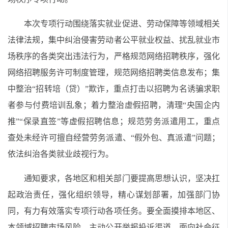
本次专项行动围绕落实就业促进、劳动保障等领域相关
法律法规，集中纠治侵害劳动者公平就业权益、扰乱就业市
场秩序的各类突出违法行为，严格规范网络招聘秩序，强化
网络招聘服务许可制度管理，规范网络招聘类信息发布；集
中整治“招转培（贷）”欺诈，重点打击以招聘为名诱骗求职
者参与付费培训乱象；着力整治虚假招聘，清理“央国企内
推”“保录直签”等虚假招聘信息；规范劳务派遣用工，重点
查处未经许可擅自经营劳务派遣、“假外包、真派遣”问题；
依法纠治各类就业歧视行为。
通知要求，各地区和相关部门要提高思想认识，坚决扛
起政治责任，强化组织领导，精心谋划部署，加强部门协
同，有力有效落实专项行动各项任务。要全面摸排本地区、
本领域招聘市场风险，主动公开举报投诉渠道，面向社会征