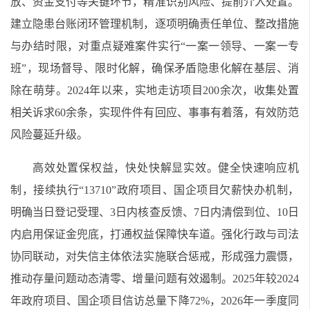
放、资金支付等关键环节，精准识别风险、提前介入处置。
建立隐患台账闭环管理机制，逐项明确责任单位、整改措施
与办结时限，对重点疑难案件实行“一案一领导、一案一专
班”，现场督导、限时化解，确保矛盾隐患化解在基层、消
除在萌芽。2024年以来，实地走访项目200余次，收集处置
相关诉求60余条，实现件件有回应、事事有着落，有效防范
风险蔓延升级。
高效处置保权益，快处快解显实效。健全快速响应机
制，接续执行“13710”政府项目、国企项目欠薪快办机制，
明确当日登记受理、3日内核查反馈、7日内清偿到位、10日
内启用保证金兜底，打通权益保障快车道。强化行政与司法
协同联动，对失信主体依法实施联合惩戒，形成强力震慑，
推动存量问题动态清零、增量问题有效遏制。2025年较2024
年政府项目、国企项目信访总量下降72%，2026年一季度同