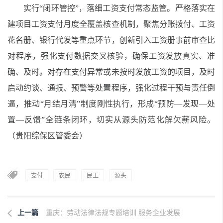
实行“闭环管控”，落细工资支付常态监管。严格落实在
建项目工资支付月度全覆盖核查机制，聚焦分账拨付、工资
花名册、银行代发等重点环节，创新引入工资册事前审查比
对程序，强化支付数据交叉核验，确保工资发放真实、准
确、及时。对存在支付异常或未按时发放工资的项目，及时
启动约谈、通报、预警等处置程序，强化过程干预与责任倒
逼，推动“月结月清”制度刚性执行，形成“预防—发现—处
置—反馈”全链条闭环，切实从源头防范化解欠薪风险。
（贵阳综保区管委会）
支付
农民
民工
源头
上一篇
重庆：劳动法律法规专题培训 服务企业发展