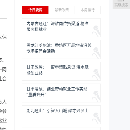
高级搜索
今日要闻
最新政策
本周排行
内蒙古通辽：深耕岗位拓渠道 精准
服务稳就业
医保
黑龙江哈尔滨：香坊区开展地铁沿线
专场招聘会活动
节、
甘肃敦煌：一窗申请贴息贷 活水赋
一网
能创业路
社会
甘肃酒泉：创业带动就业工作实现
“量质齐升”
员人
湖北通山：引智入山城 聚才兴乡土
险参
化业
精简