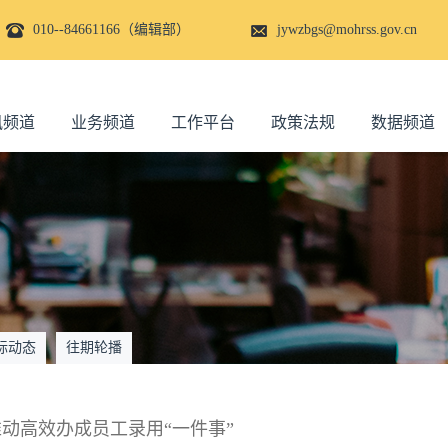
010--84661166（编辑部）
jywzbgs@mohrss.gov.cn
讯频道
业务频道
工作平台
政策法规
数据频道
际动态
往期轮播
动高效办成员工录用“一件事”