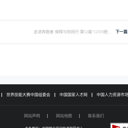
走进奔跑者 保障与你同行 第12届“12333统...
下一篇
世界技能大赛中国组委会
中国国家人才网
中国人力资源市
网站声明
网站地图
联系我们