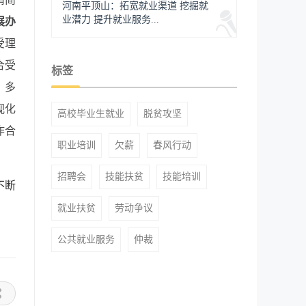
河南平顶山：拓宽就业渠道 挖掘就
业潜力 提升就业服务...
展办
受理
合受
标签
、多
视化
高校毕业生就业
脱贫攻坚
作合
职业培训
欠薪
春风行动
招聘会
技能扶贫
技能培训
不断
就业扶贫
劳动争议
公共就业服务
仲裁