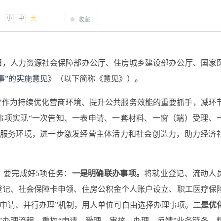
小
中
大
日，人力资源社会保障部办公厅、住房城乡建设部办公厅、国家
事”的实施意见》
（以下简称《意见》）。
”作为持续优化营商环境、提升公共服务效能的重要抓手，减环
事项实现“一次告知、一表申请、一套材料、一窗（端）受理、
务服务环境，进一步激发
经营
主体活力和社会创造力，助力经济
，要完成好5项任务：
一是明确联办事项
。
将就业登记、流动人
登记、社会保障卡申领、住房公积金个人账户设立、职工医疗保
主申请、并行办理”机制
，
用人单位可自由选择办理事项。
二是优
”办理流程，重构“申请—受理—审核—办理—反馈”业务链条，