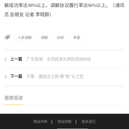
解成功率达98%以上，调解协议履行率达96%以上。（通讯
员 彭继友 记者 李晓群）
人民调解
调解
纠纷
矛盾
上一篇
广东珠海：全流程源头预防劳动纠纷
下一篇
宁夏：援就业之困 解“薪”头之忧
推荐阅读
网站声明
网站地图
联系我们