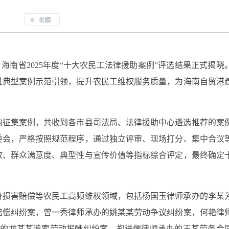
，海南省2025年度“十大农民工法律援助案例”评选结果正式揭晓
过典型案例示范引领，提升农民工维权服务质量，为海南自贸港
征集案例，共收到各市县司法局、法律援助中心遴选推荐的案例
委会，严格按照规范程序，通过独立评审、现场打分、集中合议
效、群众满意度、典型性与宣传价值等指标综合评定，最终确定
身损害赔偿等农民工高频维权领域，包括杨国玉律师承办的李某
赔偿纠纷案，曾一秀律师承办的姚某某劳动争议纠纷案，何艳律
办的龙某某追索劳动报酬纠纷案，郑进儒律师承办的王某劳务合