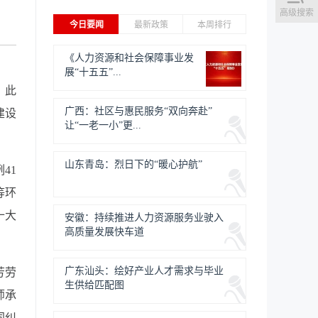
高级搜索
今日要闻
最新政策
本周排行
《人力资源和社会保障事业发
展“十五五”...
。此
广西：社区与惠民服务“双向奔赴”
建设
让“一老一小”更...
山东青岛：烈日下的“暖心护航”
41
等环
十大
安徽：持续推进人力资源服务业驶入
高质量发展快车道
广东汕头：绘好产业人才需求与毕业
芳劳
生供给匹配图
师承
同纠