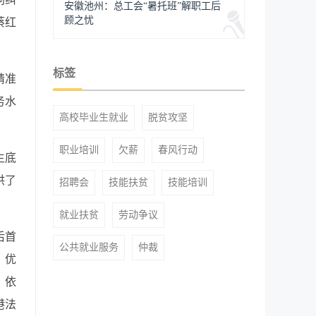
安徽池州：总工会“暑托班”解职工后
顾之忧
蔡红
标签
精准
务水
高校毕业生就业
脱贫攻坚
职业培训
欠薪
春风行动
生底
供了
招聘会
技能扶贫
技能培训
就业扶贫
劳动争议
后首
公共就业服务
仲裁
，优
。依
港法