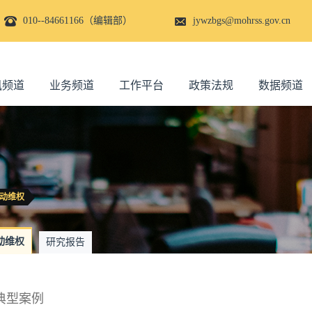
010--84661166（编辑部）
jywzbgs@mohrss.gov.cn
讯频道
业务频道
工作平台
政策法规
数据频道
动维权
动维权
研究报告
典型案例