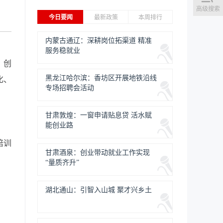
高级搜索
今日要闻
最新政策
本周排行
内蒙古通辽：深耕岗位拓渠道 精准
服务稳就业
，创
黑龙江哈尔滨：香坊区开展地铁沿线
化、
专场招聘会活动
甘肃敦煌：一窗申请贴息贷 活水赋
能创业路
培训
甘肃酒泉：创业带动就业工作实现
“量质齐升”
湖北通山：引智入山城 聚才兴乡土