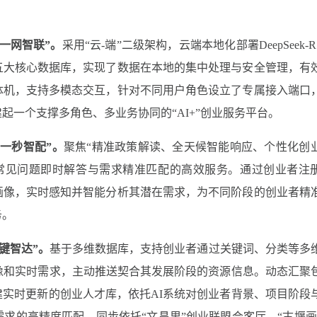
一网智联
”
。
采用
“
云-端
”
二级架构，云端本地化部署DeepSeek-R
五大核心数据库，实现了数据在本地的集中处理与安全管理，有
体机，支持多模态交互，针对不同用户角色设立了专属接入端口
建起一个支撑多角色、多业务协同的
“
AI+
”
创业服务平台。
“一秒智配
”。
聚焦“精准政策解读、全天候智能响应、个性化创
现常见问题即时解答与需求精准匹配的高效服务。通过创业者注
画像，实时感知并智能分析其潜在需求，为不同阶段的创业者精
务。
键
智达
”
。
基于多维数据库，支持创业者通过关键词、分类等多
像和实时需求，主动推送契合其发展阶段的资源信息。动态汇聚
实时更新的创业人才库，依托AI系统对创业者背景、项目阶段
需求的高精度匹配。同步依托
“
文昌里
”
创业联盟会客厅、
“
古堰画