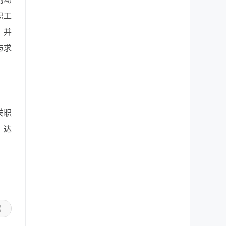
职工
，并
与求
关职
，达