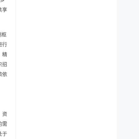
共享
测枢
进行
，精
职招
策依
、资
的需
处于