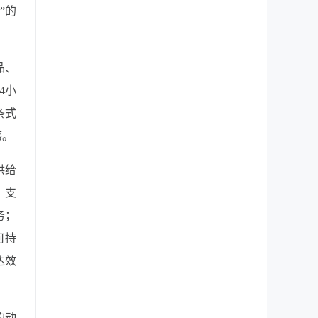
”的
品、
4小
条式
感。
供给
，支
务；
可持
达效
的动