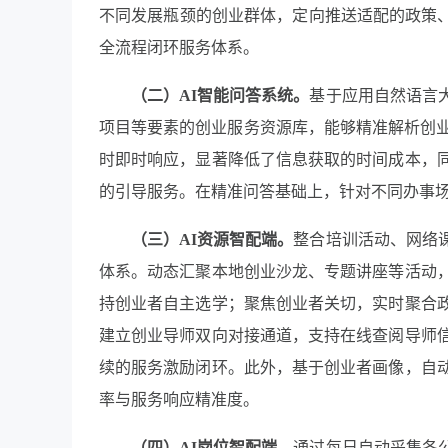
不同发展瓶颈的创业群体，定向推送适配的政策、
全流程闭环服务体系。
（
二
）
AI
智能问答系统
。
基于应用自然语言
项目等要素的创业服务资源库，能够精准解析创业
时即时响应，显著降低了信息获取的时间成本，
的引导服务。在精准问答基础上，针对不同办事
（三）
AI
资源
智
配端
。
整合培训活动、网络
体系。动态汇聚本地创业沙龙、专题讲座等活动
持创业者自主选学；聚焦创业者关切，实时聚合
建立创业导师双向对接通道，支持在线查阅导师
续的服务激励闭环。此外，基于创业者画像，自
率与服务响应精准度。
（四）
AI
岗位
智
配端
。
通过每日自动采集各