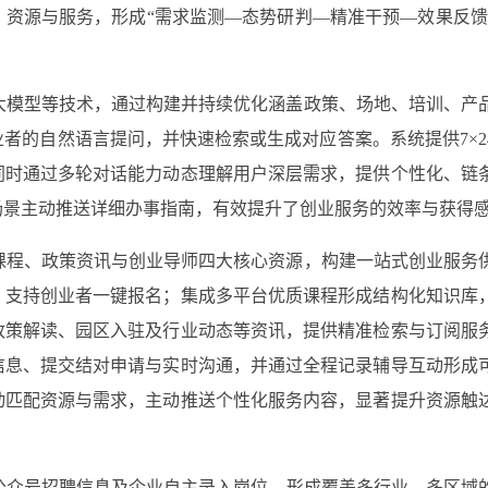
资源与服务，形成“需求监测—态势研判—精准干预—效果反馈
大模型等技术，通过构建并持续优化涵盖政策、场地、培训、产
者的自然语言提问，并快速检索或生成对应答案。系统提供7×2
同时通过多轮对话能力动态理解用户深层需求，提供个性化、链
场景主动推送详细办事指南，有效提升了创业服务的效率与获得
课程、政策资讯与创业导师四大核心资源，构建一站式创业服务
，支持创业者一键报名；集成多平台优质课程形成结构化知识库
政策解读、园区入驻及行业动态等资讯，提供精准检索与订阅服
信息、提交结对申请与实时沟通，并通过全程记录辅导互动形成
动匹配资源与需求，主动推送个性化服务内容，显著提升资源触
公众号招聘信息及企业自主录入岗位，形成覆盖多行业、多区域