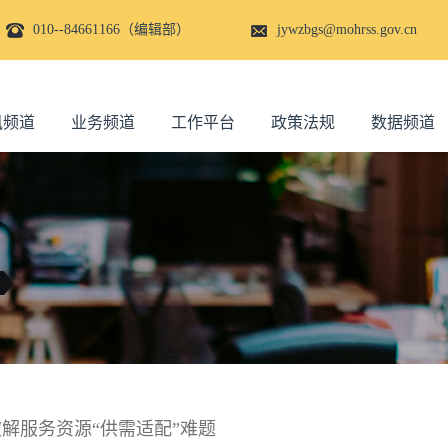
010--84661166（编辑部）
jywzbgs@mohrss.gov.cn
讯频道
业务频道
工作平台
政策法规
数据频道
破解服务资源“供需适配”难题