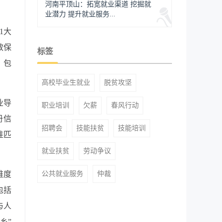
河南平顶山：拓宽就业渠道 挖掘就
业潜力 提升就业服务...
1大
效保
标签
，包
高校毕业生就业
脱贫攻坚
业导
职业培训
欠薪
春风行动
册信
招聘会
技能扶贫
技能培训
准匹
就业扶贫
劳动争议
维度
公共就业服务
仲裁
包括
与人
乡
”