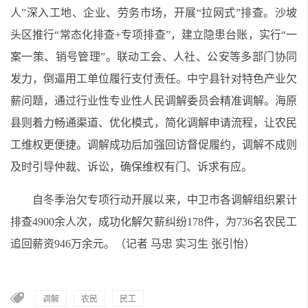
人”深入工地、企业、劳务市场，开展“拉网式”排查。沙坡
头区推行“常态化排查+专项排查”，建立隐患台账，实行“一
案一策、销号管理”。联动工会、人社、公安等多部门协同
发力，倒逼用工单位履行支付责任。中宁县针对特色产业欠
薪问题，通过行业性专业性人民调解委员会精准调解。海原
县则着力畅通渠道、优化模式，简化调解申请流程，让农民
工维权更便捷。调解成功后加强回访督促履约，调解不成则
及时引导仲裁、诉讼，确保维权有门、诉求有应。
自冬季治欠专项行动开展以来，中卫市各调解组织累计
排查4900余人次，成功化解欠薪纠纷178件，为736名农民工
追回薪资946万余元。（记者 马忠 实习生 张引怡）
调解
农民
民工