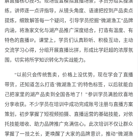
解直播核心技巧。现场设置模拟直播场景，学员分组实操演
练，讲师逐一点评指导，从镜头角度、语速把控到产品卖点
提炼，细致解答每一个疑问，引导学员挖掘“微湖渔工”品牌
内涵，将渔家文化与湖产品推广深度结合，打造有温度、有
特色的直播IP。课堂上，学员们认真聆听、积极互动，主动
交流学习心得，分组开展直播比拼，形成比学赶超的浓厚氛
围，切实将所学知识转化为实战能力。
“以前只会传统售卖，价格上没优势，现在学会了直播
带货，还知道怎么打造‘微湖渔工’的特色标签，以后就能自
己把家里的湖产品卖到全国各地了！”参训学员满脸欣喜地
分享收获。不少学员在培训中成功完成账号注册与直播方案
策划，初步掌握了短视频拍摄、直播运营的基础技能，对依
托技能增收、助力品牌推广充满信心。此次培训不仅让群众
掌握了一技之长，更唤醒了大家的品牌意识，推动“微湖渔