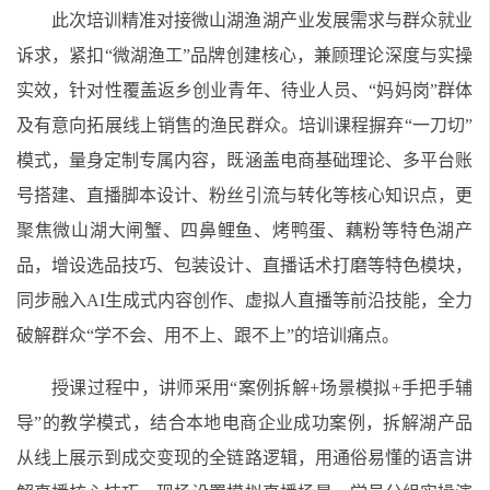
此次培训精准对接微山湖渔湖产业发展需求与群众就业
诉求，紧扣“微湖渔工”品牌创建核心，兼顾理论深度与实操
实效，针对性覆盖返乡创业青年、待业人员、“妈妈岗”群体
及有意向拓展线上销售的渔民群众。培训课程摒弃“一刀切”
模式，量身定制专属内容，既涵盖电商基础理论、多平台账
号搭建、直播脚本设计、粉丝引流与转化等核心知识点，更
聚焦微山湖大闸蟹、四鼻鲤鱼、烤鸭蛋、藕粉等特色湖产
品，增设选品技巧、包装设计、直播话术打磨等特色模块，
同步融入AI生成式内容创作、虚拟人直播等前沿技能，全力
破解群众“学不会、用不上、跟不上”的培训痛点。
授课过程中，讲师采用“案例拆解+场景模拟+手把手辅
导”的教学模式，结合本地电商企业成功案例，拆解湖产品
从线上展示到成交变现的全链路逻辑，用通俗易懂的语言讲