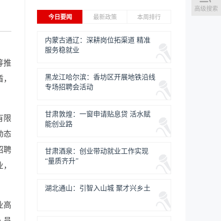
高级搜索
今日要闻
最新政策
本周排行
内蒙古通辽：深耕岗位拓渠道 精准
服务稳就业
筹推
黑龙江哈尔滨：香坊区开展地铁沿线
盾，
专场招聘会活动
甘肃敦煌：一窗申请贴息贷 活水赋
有限
能创业路
动态
招聘
甘肃酒泉：创业带动就业工作实现
“量质齐升”
业，
湖北通山：引智入山城 聚才兴乡土
业高
人员