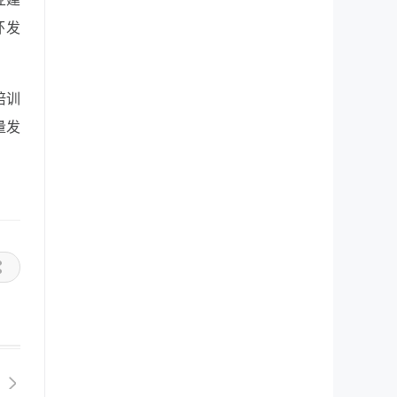
环发
培训
量发