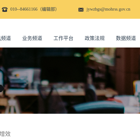
010--84661166（编辑部）
jywzbgs@mohrss.gov.cn
讯频道
业务频道
工作平台
政策法规
数据频道
增效