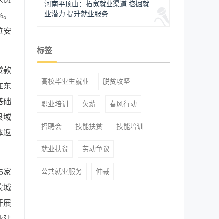
河南平顶山：拓宽就业渠道 挖掘就
业潜力 提升就业服务...
%。
位安
标签
贷款
高校毕业生就业
脱贫攻坚
在东
基础
职业培训
欠薪
春风行动
县域
招聘会
技能扶贫
技能培训
体返
就业扶贫
劳动争议
5家
公共就业服务
仲裁
蒙城
开展
业建