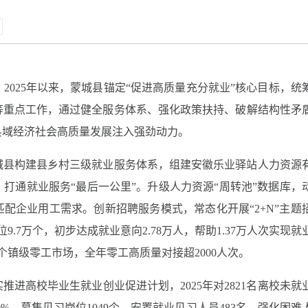
2025年以来，蒙城县锚定“促进高质量充分就业”核心目标，统
等重点工作，通过健全服务体系、强化政策扶持、破解结构性矛
县域经济社会高质量发展注入强劲动力。
城县构建县乡村三级就业服务体系，组建安徽乐业驿站人力资源
人，打通就业服务“最后一公里”。升级人力资源“周转池”数据库，
精准匹配企业用工需求。创新招聘服务模式，常态化开展“2+N”主题
位9.7万个，初步达成就业意向2.78万人，帮助1.37万人次实现就
个镇级零工市场，全年零工高质量对接超2000人次。
进高校毕业生就业创业促进计划，2025年对2821名离校未就
0%，募集见习岗位1049个，安置就业见习人员483名。强化困难