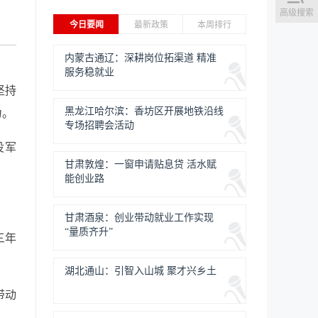
高级搜索
今日要闻
最新政策
本周排行
内蒙古通辽：深耕岗位拓渠道 精准
服务稳就业
坚持
黑龙江哈尔滨：香坊区开展地铁沿线
力。
专场招聘会活动
役军
甘肃敦煌：一窗申请贴息贷 活水赋
能创业路
甘肃酒泉：创业带动就业工作实现
“量质齐升”
三年
湖北通山：引智入山城 聚才兴乡土
带动