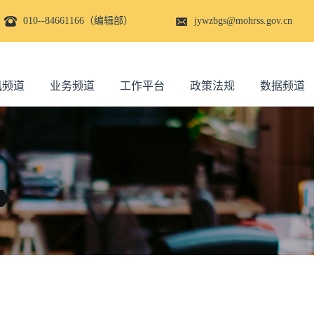
010--84661166（编辑部）
jywzbgs@mohrss.gov.cn
讯频道
业务频道
工作平台
政策法规
数据频道