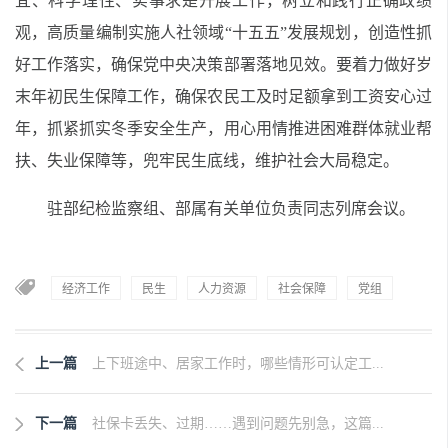
宜、科学理性、实事求是开展工作，树立和践行正确政绩
观，高质量编制实施人社领域“十五五”发展规划，创造性抓
好工作落实，确保党中央决策部署落地见效。要着力做好岁
末年初民生保障工作，确保农民工及时足额拿到工资安心过
年，抓紧抓实冬季安全生产，用心用情推进困难群体就业帮
扶、失业保障等，兜牢民生底线，维护社会大局稳定。
驻部纪检监察组、部属有关单位负责同志列席会议。
经济工作
民生
人力资源
社会保障
党组
上一篇
上下班途中、居家工作时，哪些情形可认定工...
下一篇
社保卡丢失、过期……遇到问题先别急，这篇...