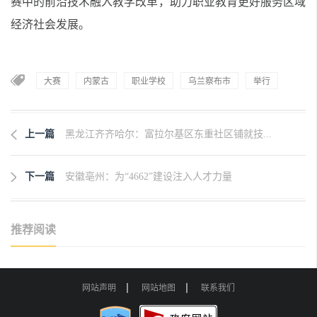
赛中的前沿技术融入教学改革，助力职业教育更好服务区域
经济社会发展。
大赛
内蒙古
职业学校
乌兰察布市
举行
上一篇
黑龙江齐齐哈尔：富拉尔基区东重社区铺就技...
下一篇
安徽亳州：为“4662”建设注入人才力量
推荐阅读
网站声明
网站地图
联系我们