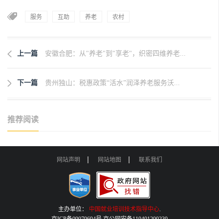
服务
互助
养老
农村
上一篇
安徽合肥：从"养老"到"享老"，织密四维养老...
下一篇
贵州独山：税惠政策“活水”润泽养老服务沃...
推荐阅读
网站声明
网站地图
联系我们
主办单位：
中国就业培训技术指导中心
.