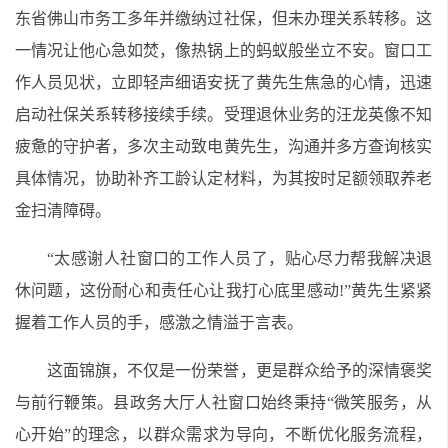
东省佛山市务工多年并缴纳过社保，但未办理关系转移。这
一情况让他心急如焚，像热锅上的蚂蚁般坐立不安。窗口工
作人员见状，立即轻声细语安抚了黄先生焦急的心情，迅速
启动社保关系转移接续手续。受理退休业务的汪龙英像不知
疲惫的守护者，多次主动致电黄先生，沟通并多方查询核实
具体情况，协助补齐工龄认定材料，为其按时足额领取养老
金扫清障碍。
“太感谢人社窗口的工作人员了，贴心尽力帮我解决退
休问题，这份耐心和责任心让我打心底里感动!”黄先生紧紧
握着工作人员的手，感激之情溢于言表。
这面锦旗，不仅是一份荣誉，更是群众给予的深情褒奖
与前行鞭策。县政务大厅人社窗口始终秉持“微笑服务，从
心开始”的理念，以群众需求为导向，不断优化服务流程，