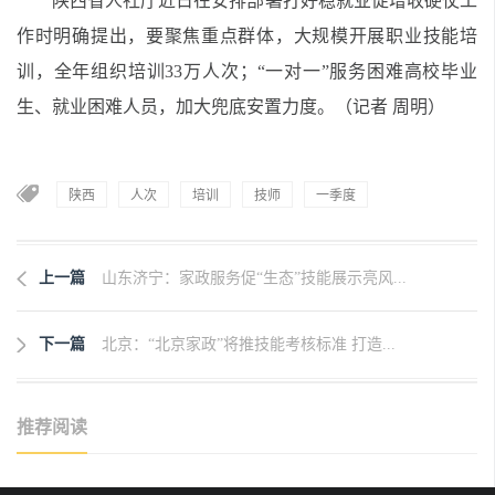
陕西省人社厅近日在安排部署打好稳就业促增收硬仗工
作时明确提出，要聚焦重点群体，大规模开展职业技能培
训，全年组织培训33万人次；“一对一”服务困难高校毕业
生、就业困难人员，加大兜底安置力度。（记者 周明）
陕西
人次
培训
技师
一季度
上一篇
山东济宁：家政服务促“生态”技能展示亮风...
下一篇
北京：“北京家政”将推技能考核标准 打造...
推荐阅读