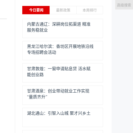
高级搜索
今日要闻
最新政策
本周排行
内蒙古通辽：深耕岗位拓渠道 精准
服务稳就业
黑龙江哈尔滨：香坊区开展地铁沿线
专场招聘会活动
甘肃敦煌：一窗申请贴息贷 活水赋
能创业路
甘肃酒泉：创业带动就业工作实现
“量质齐升”
湖北通山：引智入山城 聚才兴乡土