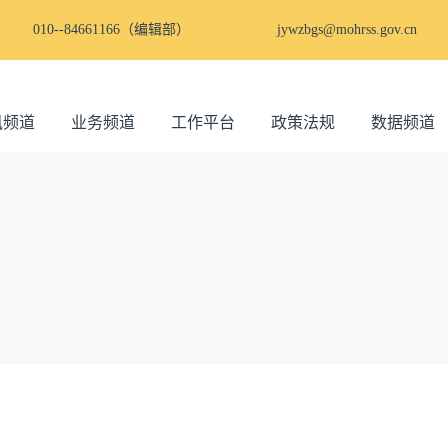
010--84661166（编辑部）
jywzbgs@mohrss.gov.cn
讯频道
业务频道
工作平台
政策法规
数据频道