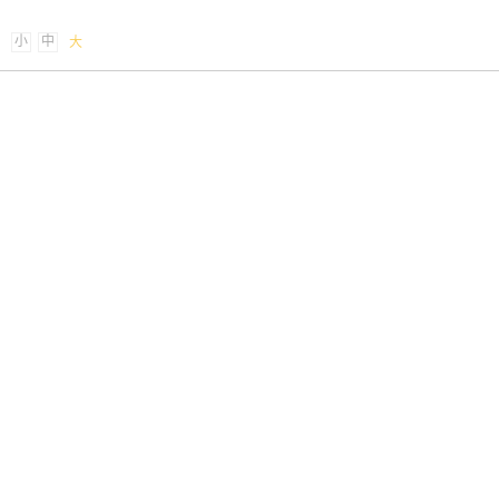
小
中
大