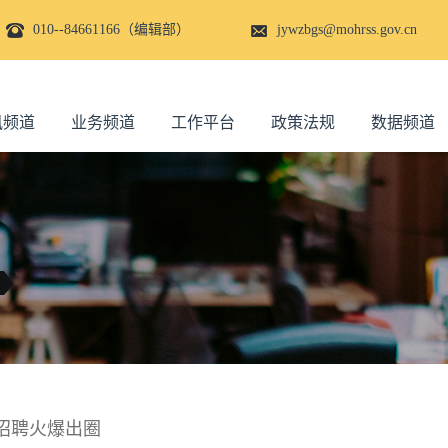
010--84661166（编辑部）
jywzbgs@mohrss.gov.cn
讯频道
业务频道
工作平台
政策法规
数据频道
招聘火爆出圈