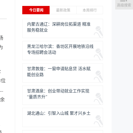
高级搜索
今日要闻
最新政策
本周排行
内蒙古通辽：深耕岗位拓渠道 精准
服务稳就业
场
黑龙江哈尔滨：香坊区开展地铁沿线
为
专场招聘会活动
甘肃敦煌：一窗申请贴息贷 活水赋
公
能创业路
单位
.
甘肃酒泉：创业带动就业工作实现
“量质齐升”
空余
湖北通山：引智入山城 聚才兴乡土
服
带