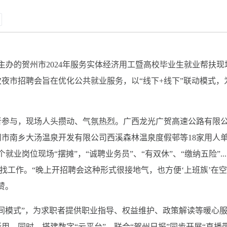
主办的贺州市2024年服务实体经济用工暨高校毕业生就业帮扶现
夜市招聘会旨在优化公共就业服务，以“线下+线下”联动模式，
者参与，现场人头攒动、气氛热烈。广西龙光广贺高速公路有限
市南乡大汤温泉开发有限公司西溪森林温泉度假邨等18家用人
岗位现场“摆摊”，“诚聘业务员”、“有双休”、“缴纳五险”.....
边找工作。“晚上开招聘会这种形式很接地气，也方便‘上班族’在
赞。
间模式”，为求职者提供职业指导、权益维护、政策解读等暖心
。同时，搭建数字“云平台”，联合“贺州日报”同步开展“直播