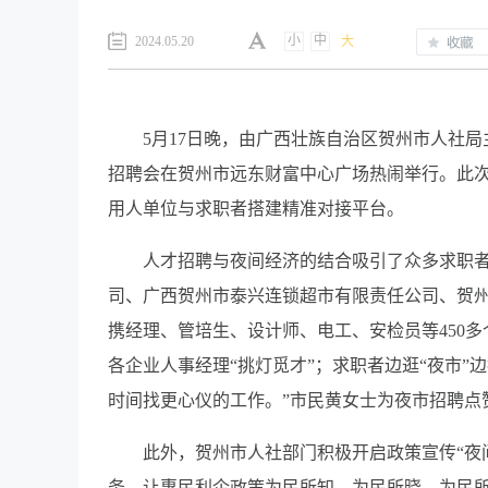
小
中
2024.05.20
大
5月17日晚，由广西壮族自治区贺州市人社局
招聘会在贺州市远东财富中心广场热闹举行。此次
用人单位与求职者搭建精准对接平台。
人才招聘与夜间经济的结合吸引了众多求职
司、广西贺州市泰兴连锁超市有限责任公司、贺州
携经理、管培生、设计师、电工、安检员等450多个就业
各企业人事经理“挑灯觅才”；求职者边逛“夜市”
时间找更心仪的工作。”市民黄女士为夜市招聘点
此外，贺州市人社部门积极开启政策宣传“夜
务，让惠民利企政策为民所知、为民所晓、为民所用