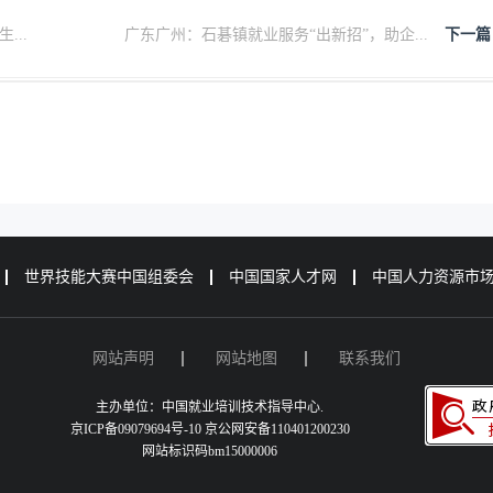
..
广东广州：石碁镇就业服务“出新招”，助企...
下一篇
世界技能大赛中国组委会
中国国家人才网
中国人力资源市
网站声明
网站地图
联系我们
主办单位：中国就业培训技术指导中心.
京ICP备09079694号-10 京公网安备110401200230
网站标识码bm15000006