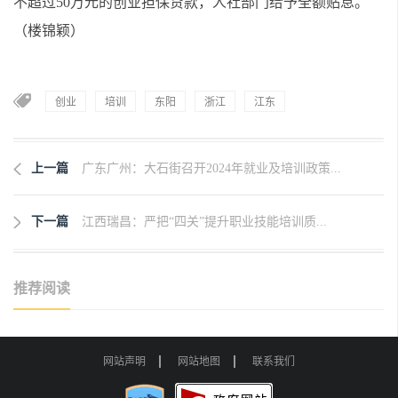
不超过50万元的创业担保贷款，人社部门给予全额贴息。
（
楼锦颖
）
创业
培训
东阳
浙江
江东
上一篇
广东广州：大石街召开2024年就业及培训政策...
下一篇
江西瑞昌：严把“四关”提升职业技能培训质...
推荐阅读
网站声明
网站地图
联系我们