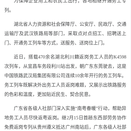
为保障企业用工和农民工出行，各地相继开通务工专
列。
湖北省人力资源和社会保障厅、公安厅、民政厅、交通
运输厅及武汉铁路局等部门，采取点对点招工、招聘送上
门、开通务工列车等方式，送服务、送岗位上门。
近日，搭载470余名湖北利川籍返岗务工人员的K4598
次列车，从宜昌车务段利川站出发，朝广东东莞驶去，这是
中国铁路武汉局集团有限公司连续10余年开行的务工列车。
务工列车既解决外出务工人员返岗难题，又展示出铁路服务
的色彩和温度，更加贴近民生、契合民意。
广东省各级人社部门深入实施“南粤春暖”行动，帮助异
地务工人员尽快返粤返岗。继2月15日首趟东西部劳务协作
免费返岗专列从贵州遵义抵达广州南站后，广东各级人社部