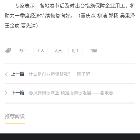
专家表示，各地春节后及时出台措施保障企业用工，将
助力一季度经济持续恢复向好。（董庆森 柳洁 郑杨 吴秉泽
王金虎 夏先清）
务工
工人
人员
用工
招聘
上一篇
什么是创业担保贷款？一图了解
下一篇
春风送岗促就业 精准服务促发展——各地春...
推荐阅读