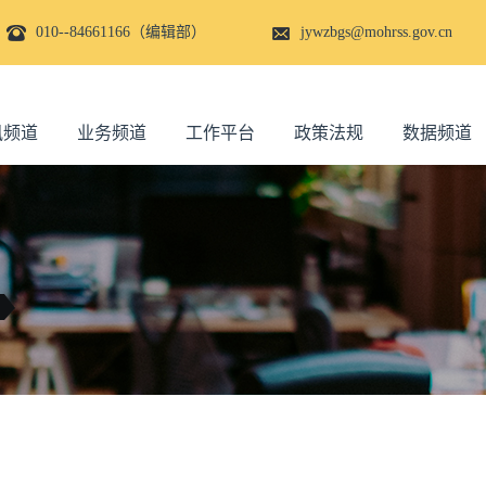
010--84661166（编辑部）
jywzbgs@mohrss.gov.cn
讯频道
业务频道
工作平台
政策法规
数据频道