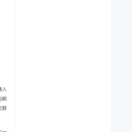
籍人
均刷
足群
“一