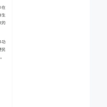
卡在
作生
次的
多功
便民
务。