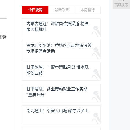
高级搜索
今日要闻
最新政策
本周排行
内蒙古通辽：深耕岗位拓渠道 精准
服务稳就业
体验
黑龙江哈尔滨：香坊区开展地铁沿线
专场招聘会活动
甘肃敦煌：一窗申请贴息贷 活水赋
能创业路
甘肃酒泉：创业带动就业工作实现
“量质齐升”
湖北通山：引智入山城 聚才兴乡土