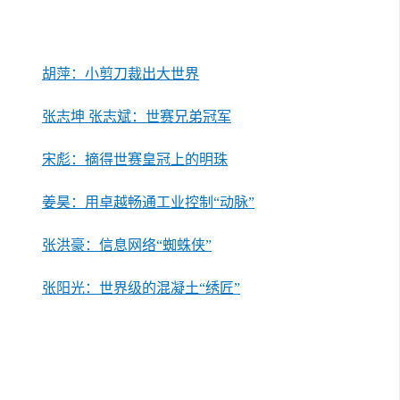
胡萍：小剪刀裁出大世界
张志坤 张志斌：世赛兄弟冠军
宋彪：摘得世赛皇冠上的明珠
姜昊：用卓越畅通工业控制“动脉”
张洪豪：信息网络“蜘蛛侠”
张阳光：世界级的混凝土“绣匠”