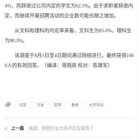
4%，而辞退过公司内定的学生为62.5%。由于求职者辞退内
定，而继续开展招聘活动的企业数可能也随之增加。
从文科和理科的内定率来看，文科生为85.0%，理科生
为90.3%。
该调查于8月1日至4日期间通过网络进行，最终获得106
0人的有效回答。（编译：蒋晓辰 校对：陈建军）
内定
日本
定率
春季
大学毕业
上一篇
美媒：拜登的五大经济谎言露馅了