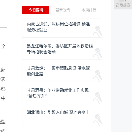
高级搜索
今日要闻
最新政策
本周排行
内蒙古通辽：深耕岗位拓渠道 精准
服务稳就业
，全
黑龙江哈尔滨：香坊区开展地铁沿线
专场招聘会活动
甘肃敦煌：一窗申请贴息贷 活水赋
策部
能创业路
为表
63
甘肃酒泉：创业带动就业工作实现
“量质齐升”
作中
湖北通山：引智入山城 聚才兴乡土
能型
新的