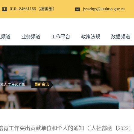
010--84661166（编辑部）
jywzbgs@mohrss.gov.cn
讯频道
业务频道
工作平台
政策法规
数据频道
技能人才评选表彰
最新资讯
育工作突出贡献单位和个人的通知（ 人社部函〔2022〕