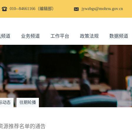
010--84661166（编辑部）
jywzbgs@mohrss.gov.cn
讯频道
业务频道
工作平台
政策法规
数据频道
际动态
往期轮播
资源推荐名单的通告