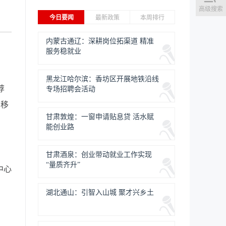
高级搜索
今日要闻
最新政策
本周排行
内蒙古通辽：深耕岗位拓渠道 精准
服务稳就业
黑龙江哈尔滨：香坊区开展地铁沿线
荐
专场招聘会活动
台移
甘肃敦煌：一窗申请贴息贷 活水赋
能创业路
甘肃酒泉：创业带动就业工作实现
“量质齐升”
中心
湖北通山：引智入山城 聚才兴乡土
2日