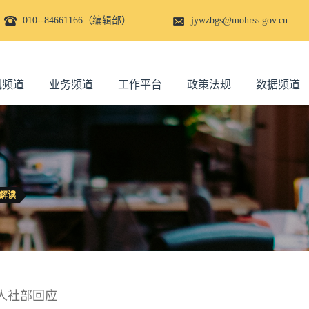
010--84661166（编辑部）
jywzbgs@mohrss.gov.cn
讯频道
业务频道
工作平台
政策法规
数据频道
解读
人社部回应