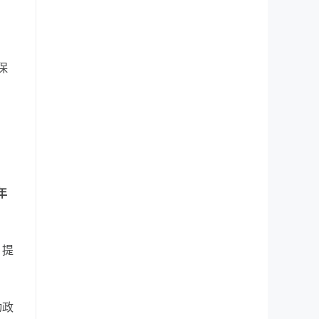
保
年
、提
动政