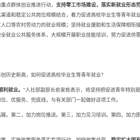
施重点群体创业推进行动，
支持零工市场建设，落实新就业形态
化渠道和稳定公共岗位规模结合，着力促进高校毕业生等青年就
贫人口等农村劳动力的就业规模；坚持就业援助和生活保障相衔
健全就业公共服务体系，大规模开展职业技能培训，努力促进供
，再创历史新高，如何促进高校毕业生等青年就业？
顺利就业。
”人社部副部长俞家栋表示，将坚持把促进青年特别
岗位、优服务、兜底线，与有关部门一起做好这项工作。
展。第二，加力岗位推送。第三，加力见习培训。第四，加力
策，实施政策服务落实专项行动，加快政策兑现，
稳定扩大国