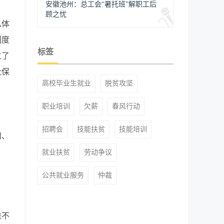
安徽池州：总工会“暑托班”解职工后
顾之忧
总体
制度
标签
立了
社保
高校毕业生就业
脱贫攻坚
职业培训
欠薪
春风行动
招聘会
技能扶贫
技能培训
加、
就业扶贫
劳动争议
公共就业服务
仲裁
益不