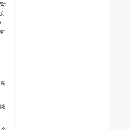
劳动
业创
接，
需匹
是高
困难
有企