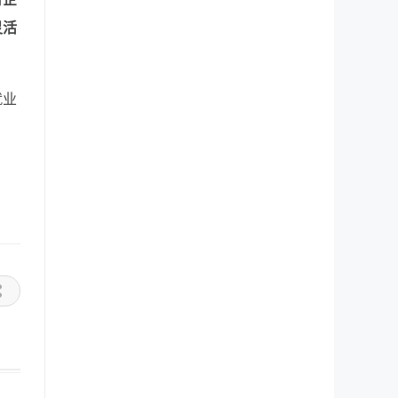
灵活
就业