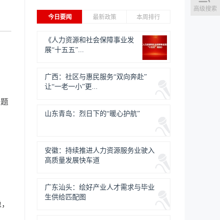
高级搜索
今日要闻
最新政策
本周排行
《人力资源和社会保障事业发
展“十五五”...
？
广西：社区与惠民服务“双向奔赴”
让“一老一小”更...
问题
山东青岛：烈日下的“暖心护航”
安徽：持续推进人力资源服务业驶入
高质量发展快车道
，
广东汕头：绘好产业人才需求与毕业
生供给匹配图
稳，