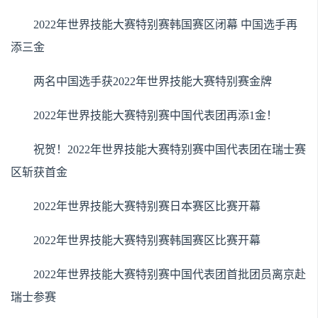
2022年世界技能大赛特别赛韩国赛区闭幕 中国选手再
添三金
两名中国选手获2022年世界技能大赛特别赛金牌
2022年世界技能大赛特别赛中国代表团再添1金！
祝贺！2022年世界技能大赛特别赛中国代表团在瑞士赛
区斩获首金
2022年世界技能大赛特别赛日本赛区比赛开幕
2022年世界技能大赛特别赛韩国赛区比赛开幕
2022年世界技能大赛特别赛中国代表团首批团员离京赴
瑞士参赛