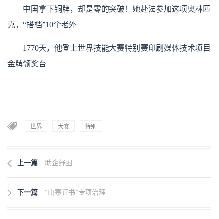
中国拿下铜牌，却是零的突破！她赴法参加这项奥林匹
克，“搭档”10个老外
1770天，他登上世界技能大赛特别赛印刷媒体技术项目
金牌领奖台
世界
大赛
特别
上一篇
助企纾困
下一篇
“山寨证书”专项治理