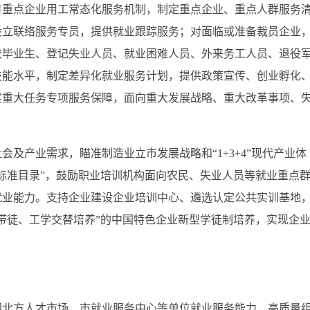
善重点企业用工常态化服务机制，制定重点企业、重点人群服务
设立联络服务专员，提供就业跟踪服务；对面临或准备裁员企业
校毕业生、登记失业人员、就业困难人员、外来务工人员、退役
技能水平，制定差异化就业服务计划，提供政策宣传、创业孵化
实重大任务专项服务保障，面向重大发展战略、重大改革事项、
及产业需求，瞄准制造业立市发展战略和“1+3+4”现代产业体
标准目录”，鼓励职业培训机构面向农民、失业人员等就业重点
就业能力。支持企业建设企业培训中心、遴选认定公共实训基地
带徒、工学交替培养”的中国特色企业新型学徒制培养，实现企
国北方人才市场、市就业服务中心等单位就业服务能力，高质量