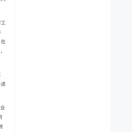
零工
市
，在
出，
工
务进
、业
府
统