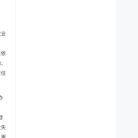
就业
至依
地、
常住
办
，
登
业失
、更