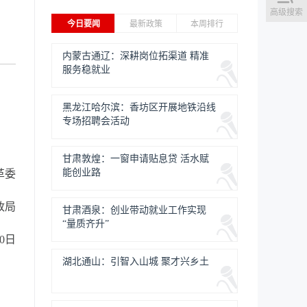
高级搜索
今日要闻
最新政策
本周排行
内蒙古通辽：深耕岗位拓渠道 精准
服务稳就业
黑龙江哈尔滨：香坊区开展地铁沿线
专场招聘会活动
甘肃敦煌：一窗申请贴息贷 活水赋
能创业路
革委
政局
甘肃酒泉：创业带动就业工作实现
“量质齐升”
20日
湖北通山：引智入山城 聚才兴乡土