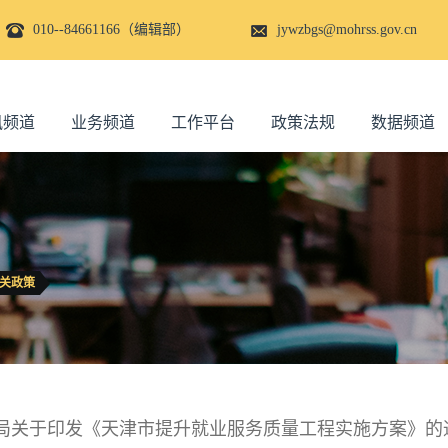
010--84661166（编辑部）
jywzbgs@mohrss.gov.cn
讯频道
业务频道
工作平台
政策法规
数据频道
关政策
局关于印发《天津市提升就业服务质量工程实施方案》的