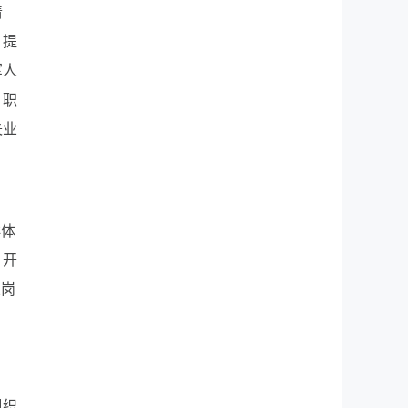
清
，提
军人
、职
失业
群体
，开
业岗
组织