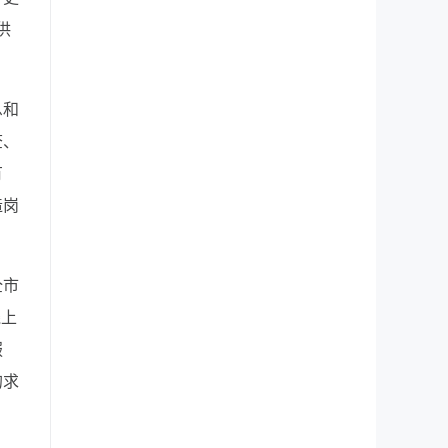
供
息和
查、
有
造岗
全市
线上
服
的求