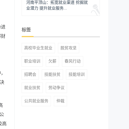
河南平顶山：拓宽就业渠道 挖掘就
业潜力 提升就业服务...
为进
标签
部财
高校毕业生就业
脱贫攻坚
职业培训
欠薪
春风行动
神，
招聘会
技能扶贫
技能培训
决
就业扶贫
劳动争议
公共就业服务
仲裁
高
公
较高