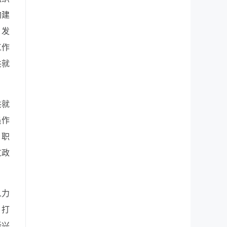
构建
，发
工作
共就
共就
员作
、职
过政
人力
，打
新兴