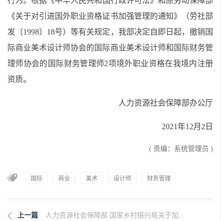
行为
。
根据《中华人民共和国行政许可法》
和
原劳动保障部
《关于对引进国外职业资格证书加强管理的通知》（劳社部
发〔1998〕18号）等有关规定，
我部
决定
自
即日
起
，
撤销国
际商业美术设计师协会的
国际
商业美术设计师
和
国际财务管
理师协会的国际财务管理师
2项
境外
职业资格
在我境内
注册
资质。
人力资源社会保障部办公厅
2021
年
12
月
2
日
( 责编：系统管理员 )
国际
商业
美术
设计师
财务管理
上一篇
人力资源社会保障部 国家乡村振兴局关于加...