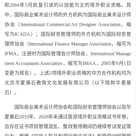
和
2004年5月批复
引进
的以技能为主的
境外
职业资格。
其
中，国际
商业美术设计师
的外方机构为
国际商业美术设计师
协会
（
International Commercial Art Designer Association
，
缩
写为ICADA
）
；
国际财务管理师的外方机构为国际财务管
理师协会（International Finance Manager Association，缩写为
IFM
A
，注册时为
国际管理会计师协会，International Manage
ment Accountants Association
，
缩写为IMAA
，
2005年9月1日
变更为现名
）。
上述2项境外职业资格的
中方
合作
机构均为
北京华夏基石教育文化发展有限公司（以下简称华夏基
石）。
国际商业美术设计师协会
和
国际财务管理师协会
以
及华
夏基石2019年、2020年未通过
我部境外
职业资格证书年审，
且
存在证书项目管理混乱、整改暂停
期间仍继续
考试发证等