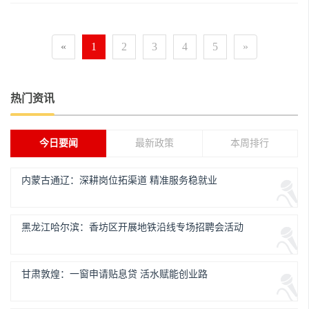
«
1
2
3
4
5
»
热门资讯
今日要闻
最新政策
本周排行
内蒙古通辽：深耕岗位拓渠道 精准服务稳就业
黑龙江哈尔滨：香坊区开展地铁沿线专场招聘会活动
甘肃敦煌：一窗申请贴息贷 活水赋能创业路