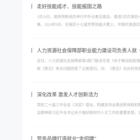
走好技能成才、技能报国之路
1月16日，国务院新闻办举行中外记者见面会，邀请5位在第四
事。2024年9月，在第四十七届世界技能大赛上，中国代表团
人力资源社会保障部职业能力建设司负责人就
近日，人力资源社会保障部等8部门联合印发《关于推动技能
就《意见》有关问题回答了记者提问。问：《意见》出台的背景
深化改革 激发人才创新活力
党的二十届三中全会《决定》提出，构建支持全面创新体制机
会精神和习近平总书记关于做好新时代人才工作的重要思想，坚
劳务品牌打造就业“金招牌”