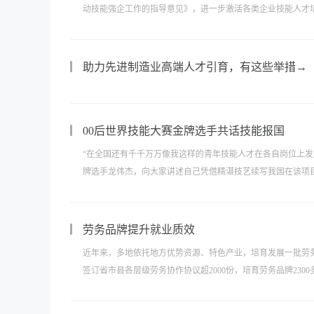
动技能强企工作的指导意见》，进一步激活各类企业技能人才培
助力先进制造业高端人才引育，有这些举措→
00后世界技能大赛金牌选手共话技能报国
“在全国还有千千万万像我这样的青年技能人才在各自岗位上发
牌选手龙伟杰，向大家讲述自己凭借精湛技艺续写我国在该项目“
劳务品牌提升就业质效
近年来，多地依托地方优势资源、特色产业，培育发展一批劳
签订省市县各层级劳务协作协议超2000份，培育劳务品牌230