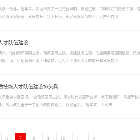
质就业载体。近年来，各地培育了一批特色鲜明、技能过硬、口碑良好的劳务品牌，
品牌发现培育、发展提升、壮大升级，更好发挥其带就业、促产业作用...
人才队伍建设
使命。他们胸怀强国之志，锤炼强国之技，勇建强国之功，为全面推进强国建设、民
度、博士后创新创业等工作举措，也为专业技术人才的成长和发展提供...
质技能人才队伍建设排头兵
发表重要讲话强调，“要锤炼强国之技。顺应时代发展新要求，学习新知识、掌握新技
，努力成为善于干事创业的岗位能手、行家里手。”近年来，上海市...
6
7
8
9
10
11
»