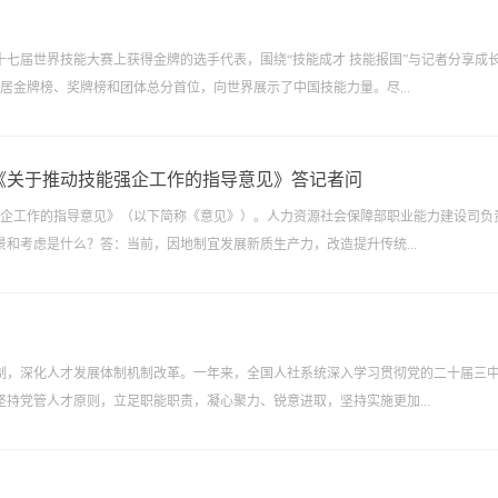
十七届世界技能大赛上获得金牌的选手代表，围绕“技能成才 技能报国”与记者分享成
位居金牌榜、奖牌榜和团体总分首位，向世界展示了中国技能力量。尽...
《关于推动技能强企工作的指导意见》答记者问
强企工作的指导意见》（以下简称《意见》）。人力资源社会保障部职业能力建设司负
和考虑是什么？答：当前，因地制宜发展新质生产力，改造提升传统...
制，深化人才发展体制机制改革。一年来，全国人社系统深入学习贯彻党的二十届三
持党管人才原则，立足职能职责，凝心聚力、锐意进取，坚持实施更加...