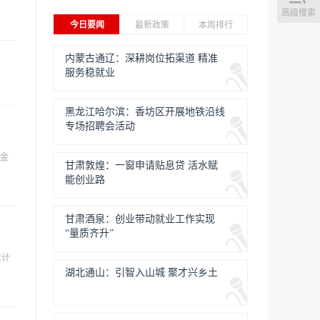
高级搜索
今日要闻
最新政策
本周排行
内蒙古通辽：深耕岗位拓渠道 精准
服务稳就业
黑龙江哈尔滨：香坊区开展地铁沿线
专场招聘会活动
目金
甘肃敦煌：一窗申请贴息贷 活水赋
能创业路
甘肃酒泉：创业带动就业工作实现
“量质齐升”
累计
湖北通山：引智入山城 聚才兴乡土