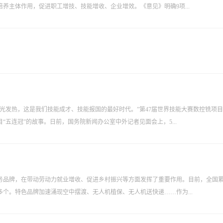
养主体作用，促进职工增技、技能增收、企业增效。《意见》明确9项...
光发热，这是我们技能成才、技能报国的最好时代。”第47届世界技能大赛数控铣项
五连冠”的故事。日前，国务院新闻办公室中外记者见面会上，5...
务品牌，在带动劳动力就业增收、促进乡村振兴等方面发挥了重要作用。目前，全国
0多个。特色品牌加速涌现空中摆渡、无人机植保、无人机送快递……作为...