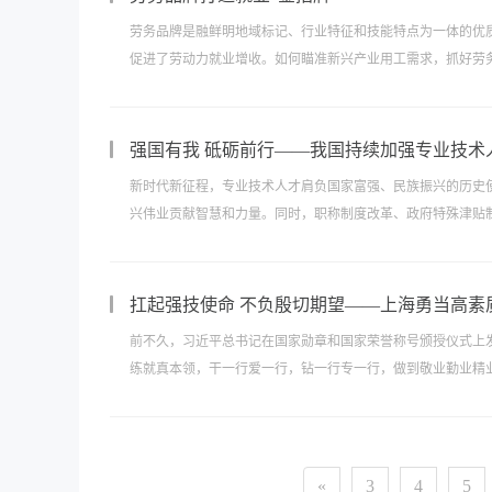
劳务品牌是融鲜明地域标记、行业特征和技能特点为一体的优
促进了劳动力就业增收。如何瞄准新兴产业用工需求，抓好劳务
强国有我 砥砺前行——我国持续加强专业技术
新时代新征程，专业技术人才肩负国家富强、民族振兴的历史
兴伟业贡献智慧和力量。同时，职称制度改革、政府特殊津贴制
扛起强技使命 不负殷切期望——上海勇当高素
前不久，习近平总书记在国家勋章和国家荣誉称号颁授仪式上
练就真本领，干一行爱一行，钻一行专一行，做到敬业勤业精业
«
3
4
5