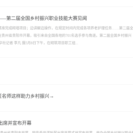
——第二届全国乡村振兴职业技能大赛见闻
精准完成砌墙项目；边讲解边操作，在规定时间内完成各项养老护理任务……第二届
在贵州省贵阳市开幕，吸引来自全国各地的701名选手参与角逐。第二届全国乡村振兴
社记者 李凡 摄5月8日下午，在砌筑项目职工组...
匠名师这样助力乡村振兴→
出席并宣布开幕