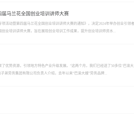
四届马兰花全国创业培训讲师大赛
项活动暨第四届马兰花全国创业培训讲师大赛的通知》，决定2024年举办创业引领
创业培训讲师大赛，旨在展现创业培训工作成果，提升创业培训师资水...
了优势资源，引领地方特色产业升级发展。“这两个月，我们已经送了50多位‘巴渝大
巴渝子弟劳务集团有限公司负责人介绍，去年以来“巴渝大嫂”劳务品牌...
！