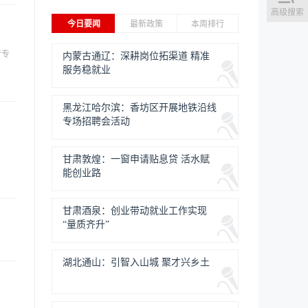
高级搜索
今日要闻
最新政策
本周排行
者专
内蒙古通辽：深耕岗位拓渠道 精准
服务稳就业
黑龙江哈尔滨：香坊区开展地铁沿线
专场招聘会活动
甘肃敦煌：一窗申请贴息贷 活水赋
能创业路
甘肃酒泉：创业带动就业工作实现
“量质齐升”
湖北通山：引智入山城 聚才兴乡土