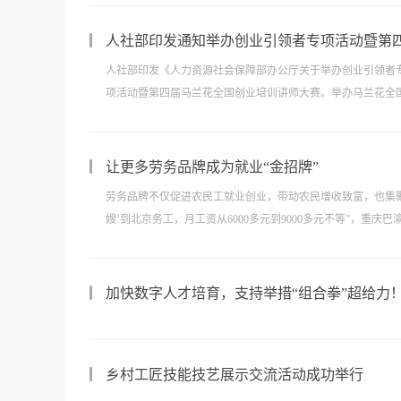
人社部印发通知举办创业引领者专项活动暨第
人社部印发《人力资源社会保障部办公厅关于举办创业引领者专
项活动暨第四届马兰花全国创业培训讲师大赛。举办马兰花全国
让更多劳务品牌成为就业“金招牌”
劳务品牌不仅促进农民工就业创业，带动农民增收致富，也集聚
嫂’到北京务工，月工资从6000多元到9000多元不等”，重庆
加快数字人才培育，支持举措“组合拳”超给力
乡村工匠技能技艺展示交流活动成功举行