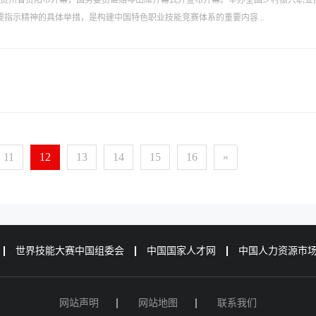
在贵州省贵阳市开幕，国务委员谌贻琴出席开幕式并宣布开幕。举办全国乡村振兴职业
指示精神的具体举措，是构建中国特色职业技能竞赛体系的重要内容...
11
12
13
14
15
16
»
世界技能大赛中国组委会
中国国家人才网
中国人力资源市
网站声明
网站地图
联系我们