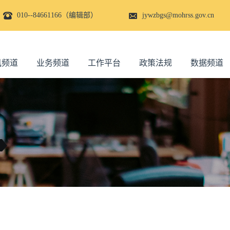
010--84661166（编辑部）
jywzbgs@mohrss.gov.cn
讯频道
业务频道
工作平台
政策法规
数据频道