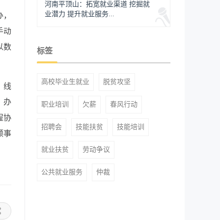
河南平顶山：拓宽就业渠道 挖掘就
业潜力 提升就业服务...
办，
手动
以数
标签
高校毕业生就业
脱贫攻坚
。线
，办
职业培训
欠薪
春风行动
程协
招聘会
技能扶贫
技能培训
频事
就业扶贫
劳动争议
公共就业服务
仲裁