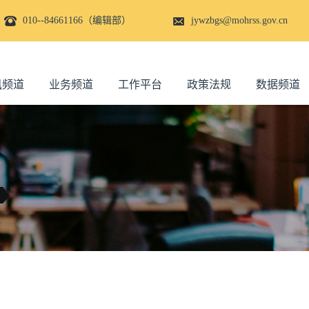
010--84661166（编辑部）
jywzbgs@mohrss.gov.cn
讯频道
业务频道
工作平台
政策法规
数据频道