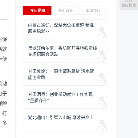
高级搜索
今日要闻
最新政策
本周排行
内蒙古通辽：深耕岗位拓渠道 精准
服务稳就业
医保
黑龙江哈尔滨：香坊区开展地铁沿线
活就
专场招聘会活动
更便
甘肃敦煌：一窗申请贴息贷 活水赋
能创业路
流动
电子
甘肃酒泉：创业带动就业工作实现
“量质齐升”
保险
。打
湖北通山：引智入山城 聚才兴乡土
、多