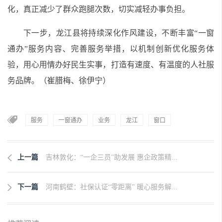
化，真正减少了群众跑腿次数，切实减轻办事负担。
下一步，龙江县将持续深化作风建设，不断丰富“一窗
通办”服务内容、完善服务举措，以机制创新优化服务体
验，用心用情办好民生实事，打造有速度、有温度的人社服
务品牌。（崔腊梅、徐伊宁）
服务
一窗通办
业务
龙江
窗口
上一篇
吉林敦化：“一企三员”助发展 惠企政策精...
下一篇
河南鹤壁：社保认证“零距离” 暖心服务解...