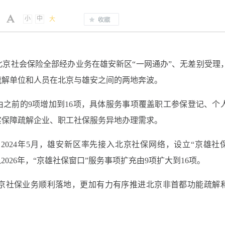
小
中
大
现北京社会保险全部经办业务在雄安新区“一网通办”、无差别受理
疏解单位和人员在北京与雄安之间的两地奔波。
由之前的9项增加到16项，具体服务事项覆盖职工参保登记、个
实保障疏解企业、职工社保服务异地办理需求。
024年5月，雄安新区率先接入北京社保网络，设立“京雄社
026年，“京雄社保窗口”服务事项扩充由9项扩大到16项。
京社保业务顺利落地，更加有力有序推进北京非首都功能疏解