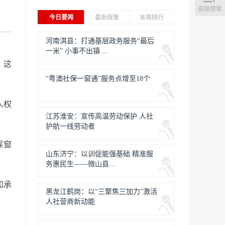
高级搜索
今日要闻
最新政策
本周排行
河南淇县：打通基层政务服务“最后
一米” 小事不出镇 ...
，这
“粤澳社保一窗通”服务点增至18个
人权
江苏淮安：宣传高温劳动保护 人社
护航一线劳动者
保窗
山东济宁：以训促能强基础 精准服
务惠民生——微山县...
和承
黑龙江鹤岗：以“三聚焦三加力”激活
人社营商新动能