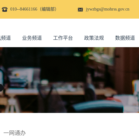
010--84661166（编辑部）
jywzbgs@mohrss.gov.cn
讯频道
业务频道
工作平台
政策法规
数据频道
、一网通办